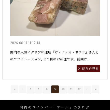
2026-06-11 11:17:14
関内の人気イタリア料理店『ヴィノテカ・サクラ』さんと
のコラボレーション、2つ目のお料理です。前回は...
続きを見る
…
«
…
»
6
7
8
9
10
11
12
関内のワインバー「マール」のブログ