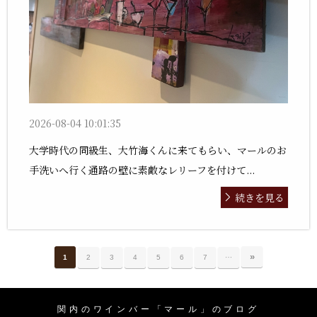
2026-08-04 10:01:35
大学時代の同級生、大竹海くんに来てもらい、マールのお
手洗いへ行く通路の壁に素敵なレリーフを付けて...
続きを見る
…
»
1
2
3
4
5
6
7
関内のワインバー「マール」のブログ